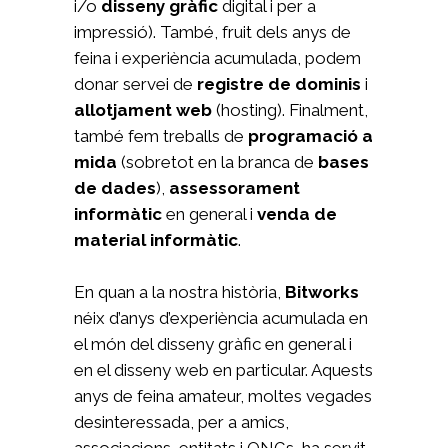
i/o
disseny gràfic
digital i per a
impressió). També, fruit dels anys de
feina i experiència acumulada, podem
donar servei de
registre de dominis
i
allotjament web
(hosting). Finalment,
també fem treballs de
programació a
mida
(sobretot en la branca de
bases
de dades
),
assessorament
informàtic
en general i
venda de
material informàtic
.
En quan a la nostra història,
Bitworks
néix d’anys d’experiència acumulada en
el món del disseny gràfic en general i
en el disseny web en particular. Aquests
anys de feina amateur, moltes vegades
desinteressada, per a amics,