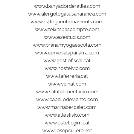
www.banyadorderatlles.com
www.alergologasusanaranea.com
www.b4tegaentrenaments.com
www.teixitsbascompte.com
www.e2estudis.com
www.pranamyogaescola.com
www.cervesalapanarra.com
www.gestiofiscal.cat
www.hostelvic.com
www.laferreria.cat
www.veinat.com
www.salutialimentacio.com
www.caballodeviento.com
www.marinaberdalet.com
www.atlesfisio.com
www.esteticgim.cat
www.josepcullere.net