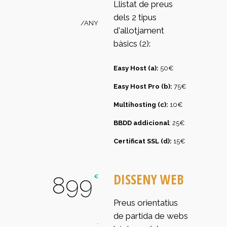
Llistat de preus
dels 2 tipus
/ANY
d'allotjament
bàsics (2):
Easy Host (a):
50€
Easy Host Pro (b):
75€
Multihosting (c):
10€
BBDD addicional
: 25€
Certificat SSL (d):
15€
DISSENY WEB
899
€
Preus orientatius
de partida de webs
.