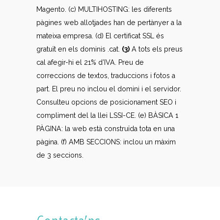
Magento. (c) MULTIHOSTING: les diferents
pàgines web allotjades han de pertànyer a la
mateixa empresa. (d) El certificat SSL és
gratuït en els dominis .cat.
(3)
A tots els preus
cal afegir-hi el 21% d’IVA. Preu de
correccions de textos, traduccions i fotos a
part. El preu no inclou el domini i el servidor.
Consulteu opcions de posicionament SEO i
compliment del la llei LSSI-CE. (e) BÀSICA 1
PÀGINA: la web està construïda tota en una
pàgina. (f) AMB SECCIONS: inclou un màxim
de 3 seccions.