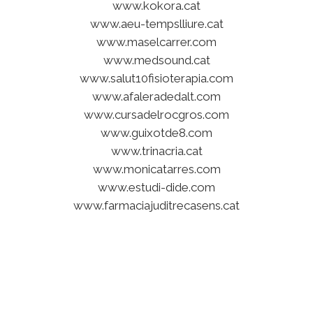
www.kokora.cat
www.aeu-tempslliure.cat
www.maselcarrer.com
www.medsound.cat
www.salut10fisioterapia.com
www.afaleradedalt.com
www.cursadelrocgros.com
www.guixotde8.com
www.trinacria.cat
www.monicatarres.com
www.estudi-dide.com
www.farmaciajuditrecasens.cat