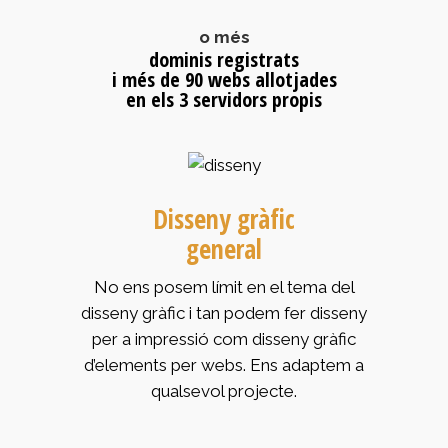
o més
dominis registrats
i més de
90
webs allotjades
en els 3 servidors propis
Disseny gràfic
general
No ens posem límit en el tema del
disseny gràfic i tan podem fer disseny
per a impressió com disseny gràfic
d’elements per webs. Ens adaptem a
qualsevol projecte.