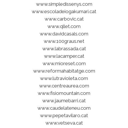
www.simpledissenys.com
www.escoladeiogakumari.cat
www.carbovic.cat
www.qllet.com
www.davidcasals.com
www.100graus.net
www.labrassada.cat
www.lacamper.cat
www.mioreset.com
www.reformahabitatge.com
www.lutravioleta.com
www.centreaurea.com
www.fisiomountain.com
www.jaumebarri.cat
www.caudelateneu.com
www.pepetavilaro.cat
www.vetseva.cat