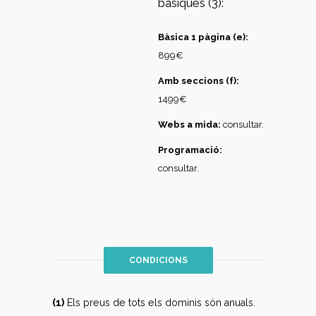
bàsiques (3):
Bàsica 1 pàgina (e):
899€
Amb seccions (f):
1499€
Webs a mida:
consultar.
Programació:
consultar.
CONDICIONS
(1)
Els preus de tots els dominis són anuals.