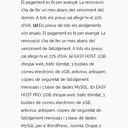
El pagament es fa per avançat. La renovació
s’ha de fer un mes abans del venciment del
domini. A tots els preus cal afegir-hi el 21%
d’IVA.
(2)
Els preus de tots els allotjaments
són anuals. El pagament es fa per avançat. La
renovació s’ha de fer un mes abans del
venciment de l’allotjament. A tots els preus
cal afegir-hi el 21% d’IVA. (a) EASY HOST: 2GB
d’espai web, tràfic il·limitat, 3 bústies de
correu electrònic de 2GB, antivirus, antispam,
còpies de seguretat de l’allotjament
mensuals i 1 base de dades MySQL. (b) EASY
HOST PRO: 5GB d’espai web, tràfic il·limitat, 3
bústies de correu electrònic de 2GB,
antivirus, antispam, còpies de seguretat de
l’allotjament mensuals i 1 base de dades
MySQL per a WordPress, Joomla, Drupal o