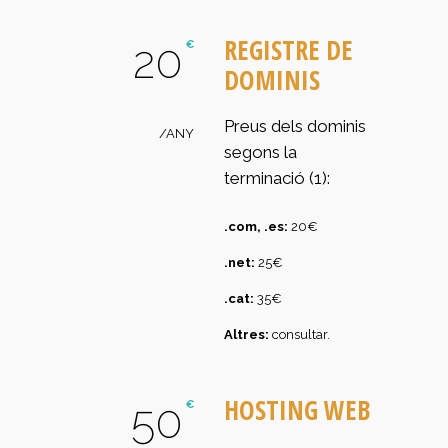
REGISTRE DE
20
€
DOMINIS
Preus dels dominis
/ANY
segons la
terminació (1):
.com, .es:
20€
.net:
25€
.cat:
35€
Altres:
consultar.
HOSTING WEB
50
€