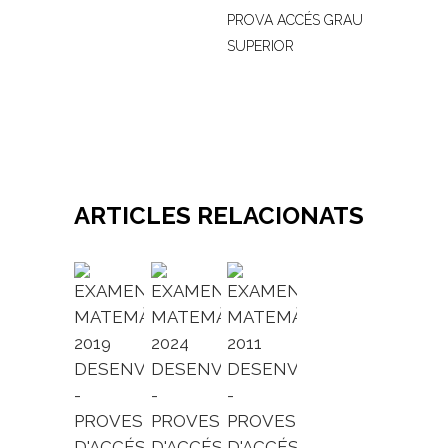
DESENVOLUPAT
PROVA ACCÉS GRAU
SUPERIOR
-
PROVES
D'ACCÉS
A
CICLES
ARTICLES RELACIONATS
FORMATIUS
DE
GRAU
SUPERIOR
quantity