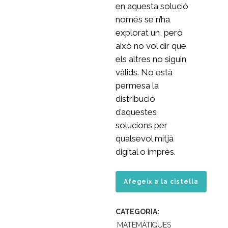
en aquesta solució
només se n’ha
explorat un, però
això no vol dir que
els altres no siguin
vàlids. No està
permesa la
distribució
d’aquestes
solucions per
qualsevol mitjà
digital o imprès.
EXAMEN
Afegeix a la cistella
MATEMÀTIQUES
CATEGORIA:
2025
MATEMÀTIQUES