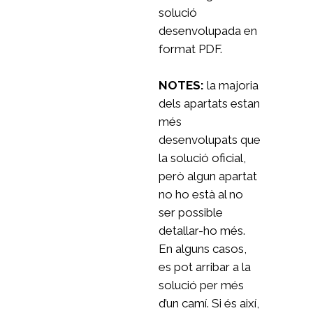
solució
desenvolupada en
format PDF.
NOTES:
la majoria
dels apartats estan
més
desenvolupats que
la solució oficial,
però algun apartat
no ho està al no
ser possible
detallar-ho més.
En alguns casos,
es pot arribar a la
solució per més
d’un camí. Si és així,