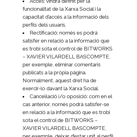
Accés: vindrà definit per la
funcionalitat de la Xarxa Social i la
capacitat d’accés a la informació dels
perfils dels usuaris.
Rectificació: només es podrà
satisfer en relació a la informació que
es trobi sota el control de BITWORKS
– XAVIER VILARDELL BASCOMPTE,
per exemple, eliminar comentaris
publicats a la pròpia pàgina.
Normalment, aquest dret ha de
exercir-lo davant la Xarxa Social.
Cancel·lació i/o oposició: com en el
cas anterior, només podrà satisfer-se
en relació a la informació que es trobi
sota el control de BITWORKS –
XAVIER VILARDELL BASCOMPTE,
per exemple, deixar d’estar unit al perfil.