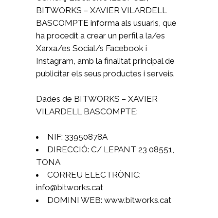
BITWORKS – XAVIER VILARDELL
BASCOMPTE informa als usuaris, que
ha procedit a crear un perfil a la/es
Xarxa/es Social/s Facebook i
Instagram, amb la finalitat principal de
publicitar els seus productes i serveis.
Dades de BITWORKS – XAVIER
VILARDELL BASCOMPTE:
NIF: 33950878A
DIRECCIÓ: C/ LEPANT 23 08551,
TONA
CORREU ELECTRÒNIC:
info@bitworks.cat
DOMINI WEB: www.bitworks.cat