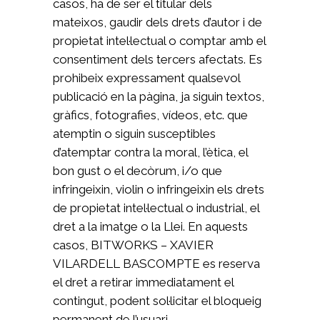
casos, ha de ser el titular dels
mateixos, gaudir dels drets d’autor i de
propietat intel·lectual o comptar amb el
consentiment dels tercers afectats. Es
prohibeix expressament qualsevol
publicació en la pàgina, ja siguin textos,
gràfics, fotografies, vídeos, etc. que
atemptin o siguin susceptibles
d’atemptar contra la moral, l’ètica, el
bon gust o el decòrum, i/o que
infringeixin, violin o infringeixin els drets
de propietat intel·lectual o industrial, el
dret a la imatge o la Llei. En aquests
casos, BITWORKS – XAVIER
VILARDELL BASCOMPTE es reserva
el dret a retirar immediatament el
contingut, podent sol·licitar el bloqueig
permanent de l’usuari.